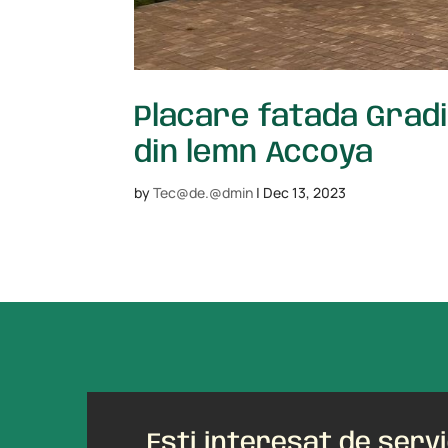
Placare fatada Grad
din lemn Accoya
by
Tec@de.@dmin
|
Dec 13, 2023
Ești interesat de servic