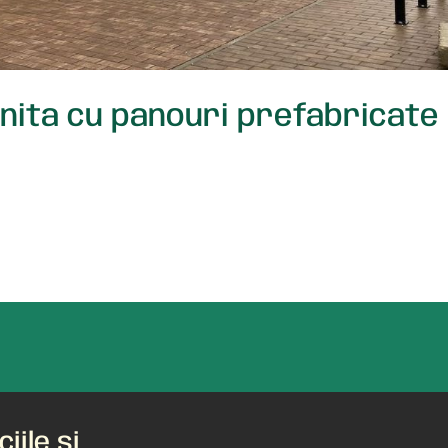
inita cu panouri prefabricate
iile și