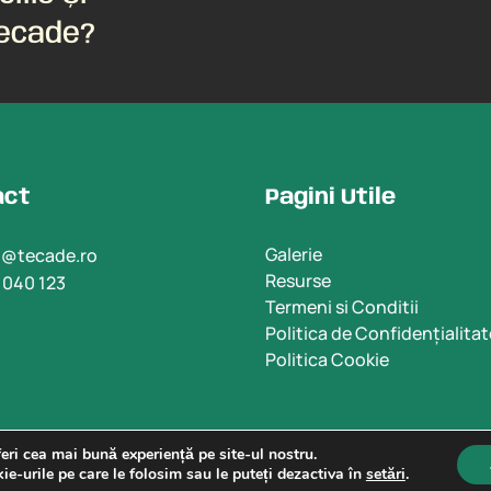
Tecade?
act
Pagini Utile
Galerie
t@tecade.ro
Resurse
 040 123
Termeni si Conditii
Politica de Confidențialitat
Politica Cookie
eri cea mai bună experiență pe site-ul nostru.
ie-urile pe care le folosim sau le puteți dezactiva în
setări
.
Designed and developed by
ImOK